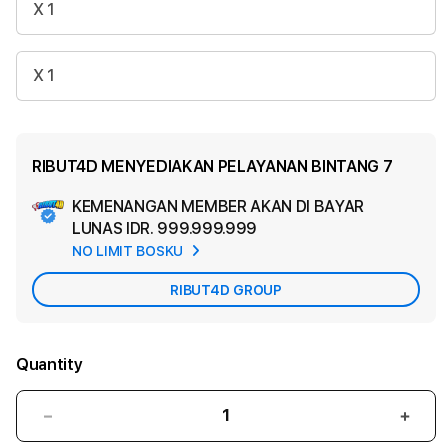
X 1
X 1
RIBUT4D MENYEDIAKAN PELAYANAN BINTANG 7
KEMENANGAN MEMBER AKAN DI BAYAR
Ad
LUNAS
IDR. 999.999.999
App
NO LIMIT BOSKU
Car
RIBUT4D GROUP
Quantity
Decrease
Incr
quantity
quant