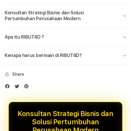
Konsultan Strategi Bisnis dan Solusi
Pertumbuhan Perusahaan Modern
Apa itu RIBUT4D ?
Kenapa harus bermain di RIBUT4D?
Share
Konsultan Strategi Bisnis dan
Solusi Pertumbuhan
Perusahaan Modern