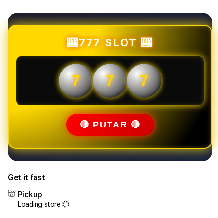
for
for
Konsultan
Kons
Strategi
Strat
Bisnis
Bisni
🎰777 SLOT 🎰
dan
dan
Solusi
Solus
Pertumbuhan
Pert
7
7
7
Perusahaan
Peru
Modern
Mode
🔴 PUTAR 🔴
Get it fast
Pickup
Loading store