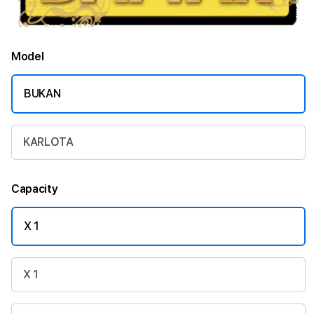
Model
BUKAN
KARLOTA
Capacity
X 1
X 1